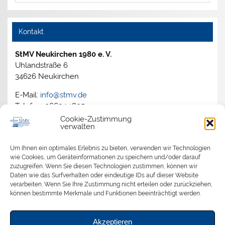
Kontakt
StMV Neukirchen 1980 e. V.
Uhlandstraße 6
34626 Neukirchen
E-Mail:
info@stmv.de
Telefon: 06694 1805
Cookie-Zustimmung
verwalten
Archiv
Um Ihnen ein optimales Erlebnis zu bieten, verwenden wir Technologien
wie Cookies, um Geräteinformationen zu speichern und/oder darauf
zuzugreifen. Wenn Sie diesen Technologien zustimmen, können wir
2026
Daten wie das Surfverhalten oder eindeutige IDs auf dieser Website
2025
verarbeiten. Wenn Sie Ihre Zustimmung nicht erteilen oder zurückziehen,
2024
können bestimmte Merkmale und Funktionen beeinträchtigt werden.
2023
2022
Akzeptieren