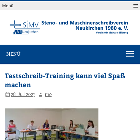
Skip
Menü
to
content
StMV
Verein für digitale Bildung
Neukirchen
MENÜ
1980 e. V.
Tastschreib-Training kann viel Spaß
machen
28. Juli 2023
rho