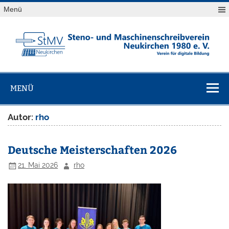
Skip
Menü
to
content
StMV
Verein für digitale Bildung
Neukirchen
MENÜ
1980 e. V.
Autor:
rho
Deutsche Meisterschaften 2026
21. Mai 2026
rho