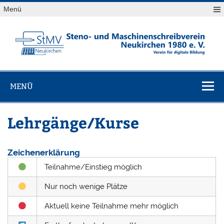
Skip
Menü
to
content
StMV
Verein für digitale Bildung
Neukirchen
MENÜ
1980 e. V.
Lehrgänge/Kurse
Zeichenerklärung
Teilnahme/Einstieg möglich
Nur noch wenige Plätze
Aktuell keine Teilnahme mehr möglich