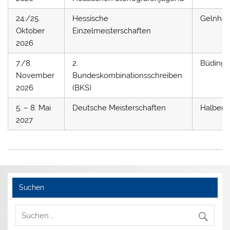
24./25.
Hessische
Gelnha
Oktober
Einzelmeisterschaften
2026
7./8.
2.
Büding
November
Bundeskombinationsschreiben
2026
(BKS)
5. – 8. Mai
Deutsche Meisterschaften
Halbers
2027
Suchen