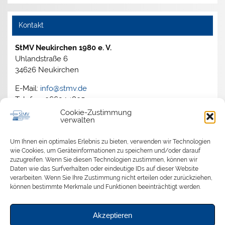
Kontakt
StMV Neukirchen 1980 e. V.
Uhlandstraße 6
34626 Neukirchen
E-Mail:
info@stmv.de
Telefon: 06694 1805
Cookie-Zustimmung
verwalten
Archiv
Um Ihnen ein optimales Erlebnis zu bieten, verwenden wir Technologien
wie Cookies, um Geräteinformationen zu speichern und/oder darauf
zuzugreifen. Wenn Sie diesen Technologien zustimmen, können wir
2026
Daten wie das Surfverhalten oder eindeutige IDs auf dieser Website
2025
verarbeiten. Wenn Sie Ihre Zustimmung nicht erteilen oder zurückziehen,
2024
können bestimmte Merkmale und Funktionen beeinträchtigt werden.
2023
2022
Akzeptieren
2021