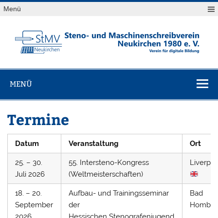
Skip
Menü
to
content
StMV
Verein für digitale Bildung
Neukirchen
MENÜ
1980 e. V.
Termine
Datum
Veranstaltung
Ort
25. – 30.
55. Intersteno-Kongress
Liverpo
Juli 2026
(Weltmeisterschaften)
18. – 20.
Aufbau- und Trainingsseminar
Bad
September
der
Hombur
2026
Hessischen Stenografenjugend