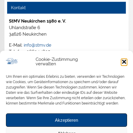
Kontakt
StMV Neukirchen 1980 e. V.
Uhlandstraße 6
34626 Neukirchen
E-Mail:
info@stmv.de
Telefon: 06694 1805
Cookie-Zustimmung
verwalten
Archiv
Um Ihnen ein optimales Erlebnis zu bieten, verwenden wir Technologien
wie Cookies, um Geräteinformationen zu speichern und/oder darauf
zuzugreifen. Wenn Sie diesen Technologien zustimmen, können wir
2026
Daten wie das Surfverhalten oder eindeutige IDs auf dieser Website
2025
verarbeiten. Wenn Sie Ihre Zustimmung nicht erteilen oder zurückziehen,
2024
können bestimmte Merkmale und Funktionen beeinträchtigt werden.
2023
2022
Akzeptieren
2021
2020