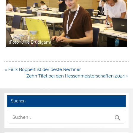
oto: Uwe Brüdigam)
(Foto: 
Beitragsnavigation
« Felix Boppert ist der beste Rechner
Zehn Titel bei den Hessenmeisterschaften 2024 »
Suchen