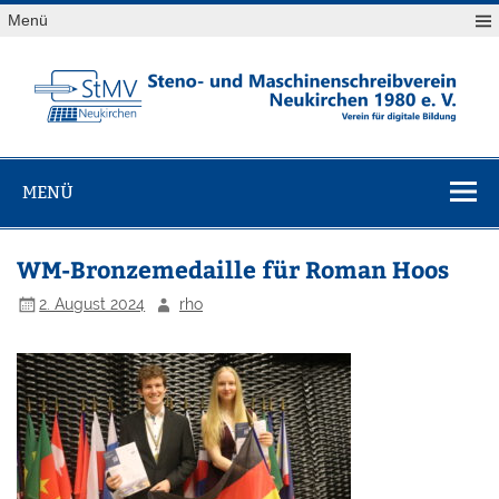
Skip
Menü
to
content
StMV
Verein für digitale Bildung
Neukirchen
MENÜ
1980 e. V.
WM-Bronzemedaille für Roman Hoos
2. August 2024
rho