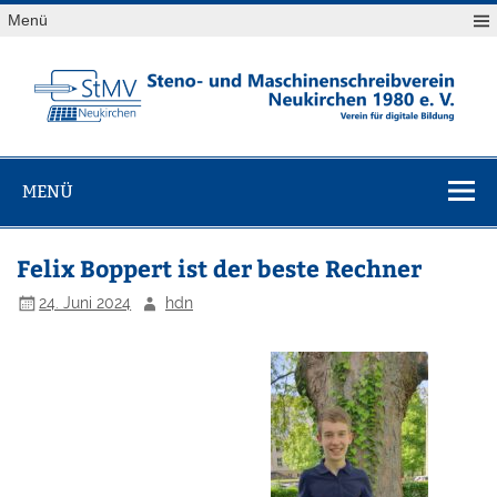
Skip
Menü
to
content
StMV
Verein für digitale Bildung
Neukirchen
MENÜ
1980 e. V.
Felix Boppert ist der beste Rechner
24. Juni 2024
hdn