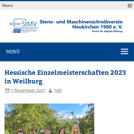
Skip
Menü
to
content
StMV
Verein für digitale Bildung
Neukirchen
MENÜ
1980 e. V.
Hessische Einzelmeisterschaften 2023
in Weilburg
7. November 2023
hdn