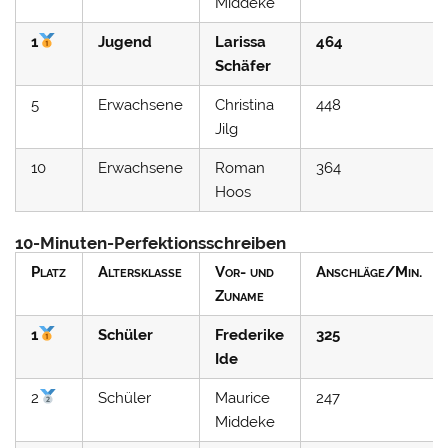
Middeke
1
Jugend
Larissa
464
Schäfer
5
Erwachsene
Christina
448
Jilg
10
Erwachsene
Roman
364
Hoos
10-Minuten-Perfektionsschreiben
Platz
Altersklasse
Vor- und
Anschläge/Min.
Zuname
1
Schüler
Frederike
325
Ide
2
Schüler
Maurice
247
Middeke