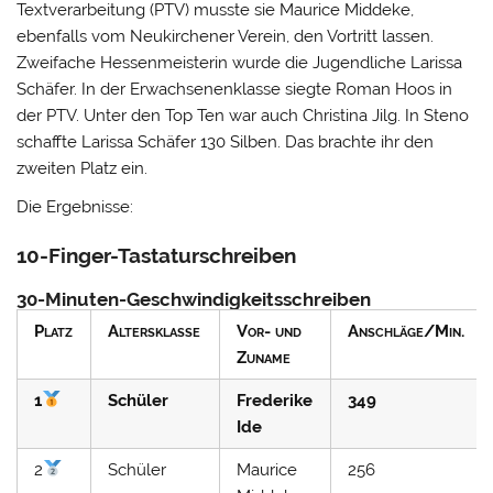
Textverarbeitung (PTV) musste sie
Maurice Middeke
,
ebenfalls vom Neukirchener Verein, den Vortritt lassen.
Zweifache Hessenmeisterin wurde die Jugendliche
Larissa
Schäfer
. In der Erwachsenenklasse siegte
Roman Hoos
in
der PTV. Unter den Top Ten war auch
Christina Jilg
. In Steno
schaffte Larissa Schäfer 130 Silben. Das brachte ihr den
zweiten Platz ein.
Die Ergebnisse:
10-Finger-Tastaturschreiben
30-Minuten-Geschwindigkeitsschreiben
Platz
Altersklasse
Vor- und
Anschläge/Min.
Zuname
1
Schüler
Frederike
349
Ide
2
Schüler
Maurice
256