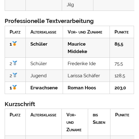
Jilg
Professionelle Textverarbeitung
Platz
Altersklasse
Vor- und Zuname
Punkte
1
Schüler
Maurice
85,5
Middeke
2
Schüler
Frederike Ide
75,5
2
Jugend
Larissa Schäfer
128,5
1
Erwachsene
Roman Hoos
203,0
Kurzschrift
Platz
Altersklasse
Vor-
bis
Punkte
und
Silben
Zuname