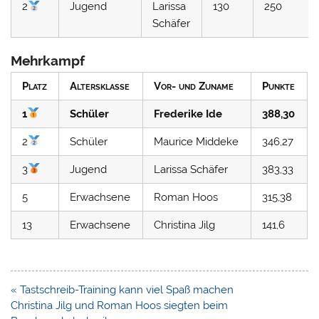
2
Jugend
Larissa
130
250
Schäfer
Mehrkampf
Platz
Altersklasse
Vor- und Zuname
Punkte
1
Schüler
Frederike Ide
388,30
2
Schüler
Maurice Middeke
346,27
3
Jugend
Larissa Schäfer
383,33
5
Erwachsene
Roman Hoos
315,38
13
Erwachsene
Christina Jilg
141,6
Beitragsnavigation
« Tastschreib-Training kann viel Spaß machen
Christina Jilg und Roman Hoos siegten beim