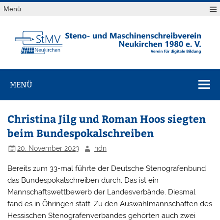
Skip
Menü
to
content
StMV
Verein für digitale Bildung
Neukirchen
MENÜ
1980 e. V.
Christina Jilg und Roman Hoos siegten
beim Bundespokalschreiben
20. November 2023
hdn
Bereits zum 33-mal führte der Deutsche Stenografenbund
das Bundespokalschreiben durch. Das ist ein
Mannschaftswettbewerb der Landesverbände. Diesmal
fand es in Öhringen statt. Zu den Auswahlmannschaften des
Hessischen Stenografenverbandes gehörten auch zwei