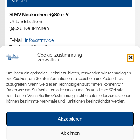
Kontakt
StMV Neukirchen 1980 e. V.
Uhlandstraße 6
34626 Neukirchen
E-Mail:
info@stmv.de
Telefon: 06694 1805
Cookie-Zustimmung
verwalten
Archiv
Um Ihnen ein optimales Erlebnis zu bieten, verwenden wir Technologien
wie Cookies, um Geräteinformationen zu speichern und/oder darauf
zuzugreifen. Wenn Sie diesen Technologien zustimmen, können wir
2026
Daten wie das Surfverhalten oder eindeutige IDs auf dieser Website
2025
verarbeiten. Wenn Sie Ihre Zustimmung nicht erteilen oder zurückziehen,
2024
können bestimmte Merkmale und Funktionen beeinträchtigt werden.
2023
2022
Akzeptieren
2021
2020
Ablehnen