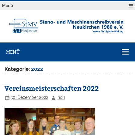
Skip
Menü
to
content
StMV
Verein für digitale Bildung
Neukirchen
MENÜ
1980 e. V.
Kategorie:
2022
Vereinsmeisterschaften 2022
30. Dezember 2022
hdn