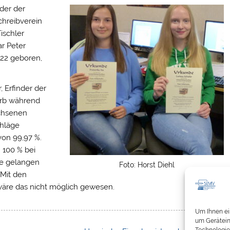
der der
chreibverein
ischler
ar Peter
822 geboren,
 Erfinder der
erb während
chsenen
chläge
von 99,97 %.
n 100 % bei
de gelangen
Foto: Horst Diehl
 Mit den
wäre das nicht möglich gewesen.
Um Ihnen ei
um Gerätein