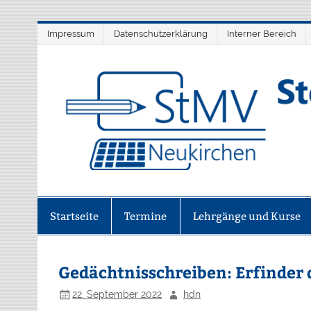
Skip
Impressum
Datenschutzerklärung
Interner Bereich
to
content
StMV Neukirchen 1
Verein für digitale Bildung
Startseite
Termine
Lehrgänge und Kurse
Gedächtnisschreiben: Erfinder
22. September 2022
hdn