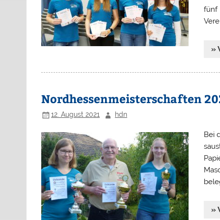
fünf
Vere
» 
Nordhessenmeisterschaften 20
12. August 2021
hdn
Bei 
saus
Papi
Masc
bele
» 