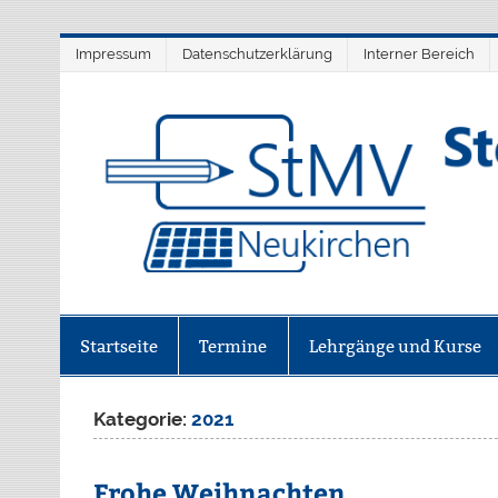
Skip
Impressum
Datenschutzerklärung
Interner Bereich
to
content
StMV Neukirchen 1
Verein für digitale Bildung
Startseite
Termine
Lehrgänge und Kurse
Kategorie:
2021
Frohe Weihnachten