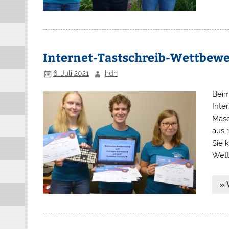
Internet-Tastschreib-Wettbewe
6. Juli 2021
hdn
Beim
Inte
Masc
aus 
Sie 
Wett
» 