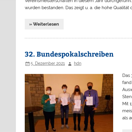
Vereinsmeisterschaften in diesem Jahr durchgeführt
wurden bestanden. Das zeigt u. a. die hohe Qualität d
» Weiterlesen
32. Bundespokalschreiben
5. Dezember 2021
hdn
Das 
fand
Ausw
Sten
Mit 
meis
als 