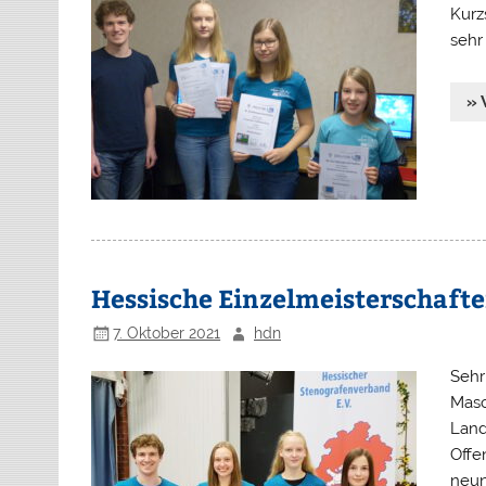
Kurz
sehr 
» 
Hessische Einzelmeisterschaft
7. Oktober 2021
hdn
Sehr
Masc
Land
Offe
neun 