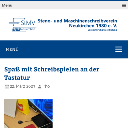
Skip
Menü
to
content
StMV
Verein für digitale Bildung
Neukirchen
MENÜ
1980 e. V.
Spaß mit Schreibspielen an der
Tastatur
22. März 2023
rho