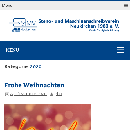
Skip
Menü
to
content
StMV
Verein für digitale Bildung
Neukirchen
MENÜ
1980 e. V.
Kategorie:
2020
Frohe Weihnachten
24. Dezember 2020
rho