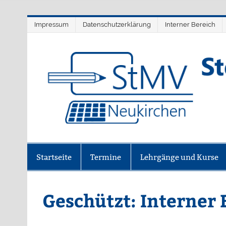
Skip
Impressum
Datenschutzerklärung
Interner Bereich
to
content
StMV Neukirchen 1
Verein für digitale Bildung
Startseite
Termine
Lehrgänge und Kurse
Geschützt: Interner 